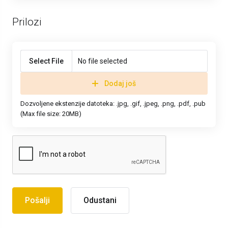
Prilozi
Select File
No file selected
Dodaj još
Dozvoljene ekstenzije datoteka: .jpg, .gif, .jpeg, .png, .pdf, .pub
(Max file size: 20MB)
Odustani